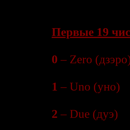
Первые 19 чис
0
– Zero (дзэро
1
– Uno (уно)
2
– Due (дуэ)