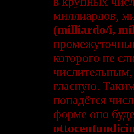
в крупных чис
миллиардов, ми
(milliardo/i, mi
промежуточным
которого не с
числительным, 
гласную. Таким
попадётся чис
форме оно буде
ottocentundici