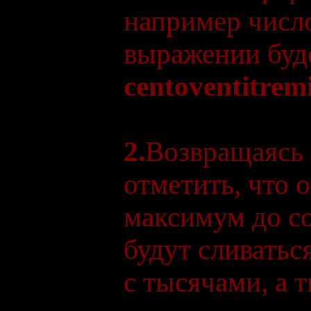
например чис
выражении буде
centoventitrem
2.
Возвращаясь 
отметить, что 
максимум до со
будут сливать
с тысячами, а 