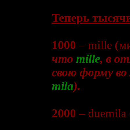
Теперь тысяч
1000
– mille (м
что
mille
, в о
свою форму во
mila
).
2000
– duemila