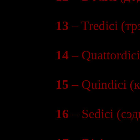
13
– Tredici (т
14
– Quattordic
15
– Quindici (
16
– Sedici (сэ