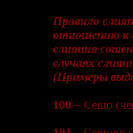
Правило слиян
отношению к с
слияния сотен
случаях слиян
(Примеры выде
100
– Сento (че
101
– Centuno 