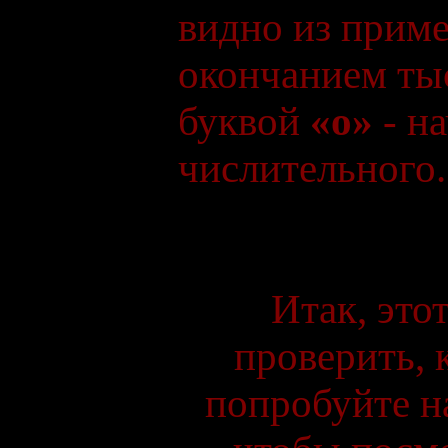
видно из прим
окончанием т
буквой
«о»
- н
числительного.
Итак, это
проверить, 
попробуйте н