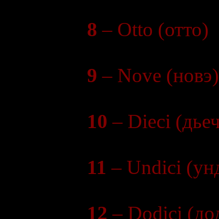
8
– Otto (отто)
9
– Nove (новэ)
10
– Dieci (дье
11
– Undici (ун
12
– Dodici (до