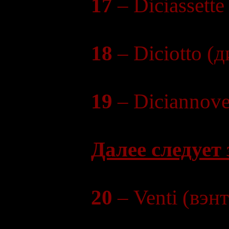
17
– Diciassette
18
– Diciotto (
19
– Diciannove
Далее следует
20
– Venti (вэн