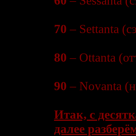
60
– Sessanta (с
70
– Settanta (с
80
– Ottanta (от
90
– Novanta (н
Итак, с десят
далее разберё