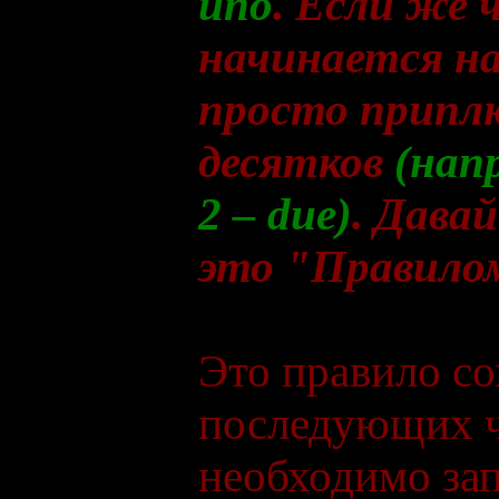
uno
. Если же 
начинается на
просто приплю
десятков
(напр
2 – due)
. Дава
это "Правило
Это правило со
последующих ч
необходимо за