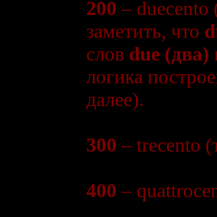
200
– duecento
заметить, что
d
слов
due (два)
логика построе
далее).
300
– trecento 
400
– quattroce