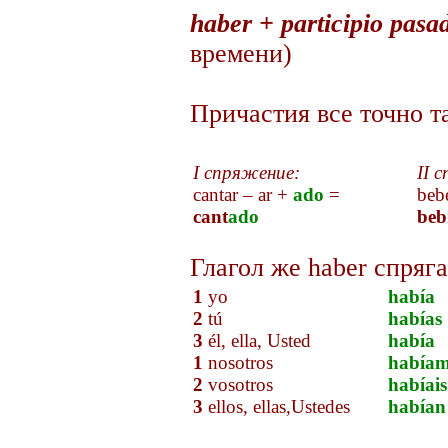
haber + participio pasa
времени)
Причастия все точно та
I спряжение:
II 
cantar – ar +
ado
=
beb
cant
ado
beb
Глагол же haber спрягае
1
yo
había
2
tú
habías
3
él, ella, Usted
había
1
nosotros
habíam
2
vosotros
habíais
3
ellos, ellas,Ustedes
habían