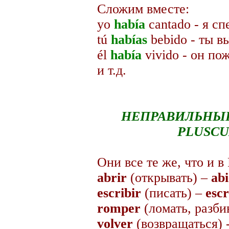
Сложим вместе:
yo
había
cantado - я сп
tú
habías
bebido - ты в
él
había
vivido - он по
и т.д.
НЕПРАВИЛЬНЫЕ
PLUSCU
Они все те же, что и в 
abrir
(открывать) –
abi
escribir
(писать) –
escr
romper
(ломать, разби
volver
(возвращаться) 