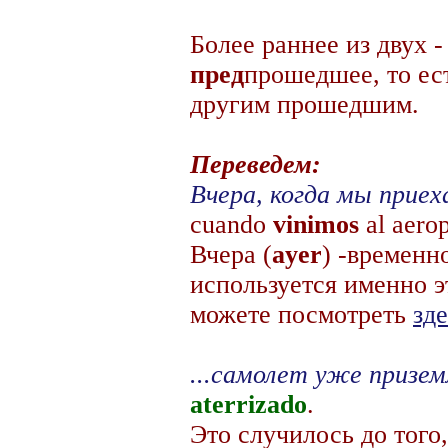
Более раннее из двух 
пред
прошедшее, то ест
другим прошедшим.
Переведем:
Вчера, когда мы приеха
cuando
vinimos
al aero
Вчера (
ayer
) -временн
используется именно э
можете посмотреть
зд
...cамолет уже призем
aterrizado
.
Это случилось до того