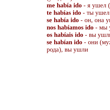
me había ido
- я ушел 
te habías ido
- ты ушел
se había ido
- он, она 
nos habíamos ido
- мы
os habíais ido
- вы ушл
se habían ido
- они (му
рода), вы ушли