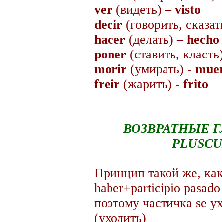
ver
(видеть) –
visto
decir
(говорить, сказат
hacer
(делать) –
hecho
poner
(ставить, класть
morir
(умирать) -
mue
freir
(жарить) -
frito
ВОЗВРАТНЫЕ Г
PLUSCU
Принцип такой же, как в
haber+participio pasad
поэтому частичка se у
(уходить)